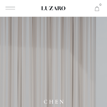
0
C H E N