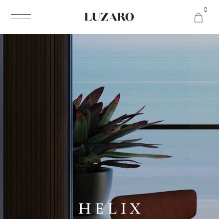
0
H E L I X