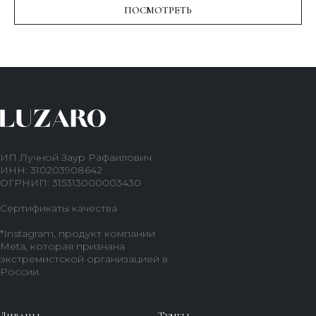
ПОСМОТРЕТЬ
ИП Лучной Заур Рафаилович
ИНН: 310203908642
ОГРНИП: 315313000003430
Сертификаты качества
*Instagram, продукт компании
Meta, которая признана
экстремистской организацией в
России.
Диваны
Тумбы